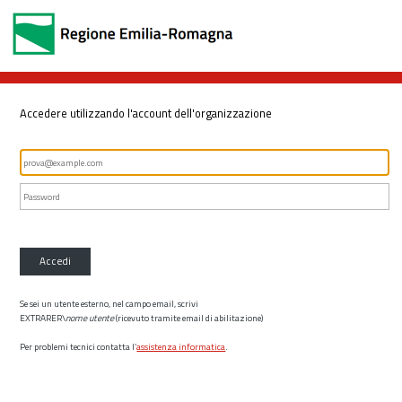
Accedere utilizzando l'account dell'organizzazione
Accedi
Se sei un utente esterno, nel campo email, scrivi
EXTRARER\
nome utente
(ricevuto tramite email di abilitazione)
Per problemi tecnici contatta l’
assistenza informatica
.