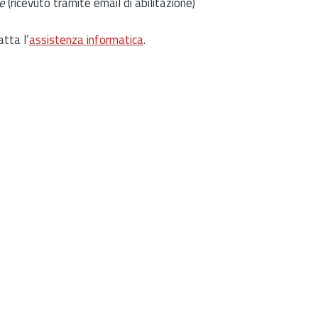
e
(ricevuto tramite email di abilitazione)
atta l’
assistenza informatica
.