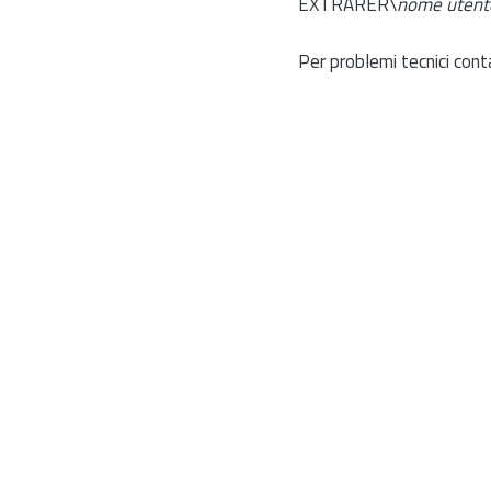
EXTRARER\
nome utent
Per problemi tecnici cont