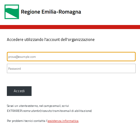
Accedere utilizzando l'account dell'organizzazione
Accedi
Se sei un utente esterno, nel campo email, scrivi
EXTRARER\
nome utente
(ricevuto tramite email di abilitazione)
Per problemi tecnici contatta l’
assistenza informatica
.