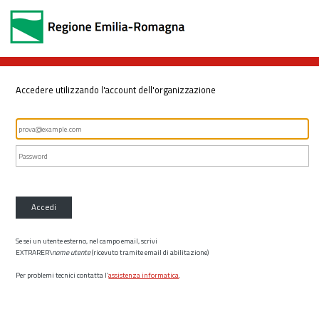
Accedere utilizzando l'account dell'organizzazione
Accedi
Se sei un utente esterno, nel campo email, scrivi
EXTRARER\
nome utente
(ricevuto tramite email di abilitazione)
Per problemi tecnici contatta l’
assistenza informatica
.