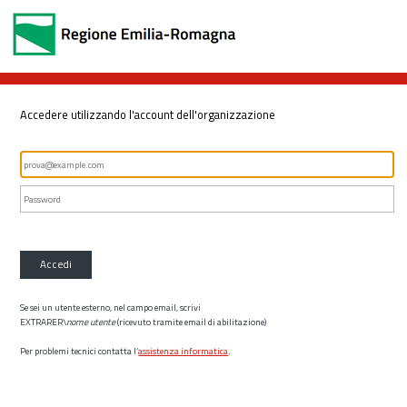
Accedere utilizzando l'account dell'organizzazione
Accedi
Se sei un utente esterno, nel campo email, scrivi
EXTRARER\
nome utente
(ricevuto tramite email di abilitazione)
Per problemi tecnici contatta l’
assistenza informatica
.