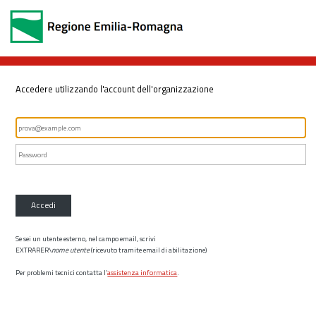
Accedere utilizzando l'account dell'organizzazione
Accedi
Se sei un utente esterno, nel campo email, scrivi
EXTRARER\
nome utente
(ricevuto tramite email di abilitazione)
Per problemi tecnici contatta l’
assistenza informatica
.