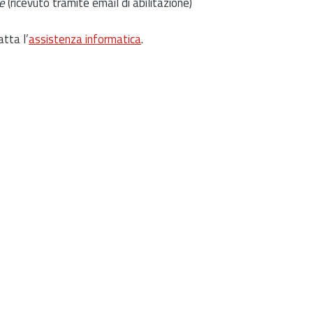
e
(ricevuto tramite email di abilitazione)
atta l’
assistenza informatica
.