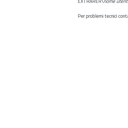
EXTRARER\
nome utent
Per problemi tecnici cont