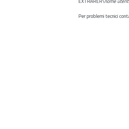
EXTRARER\
nome utent
Per problemi tecnici cont