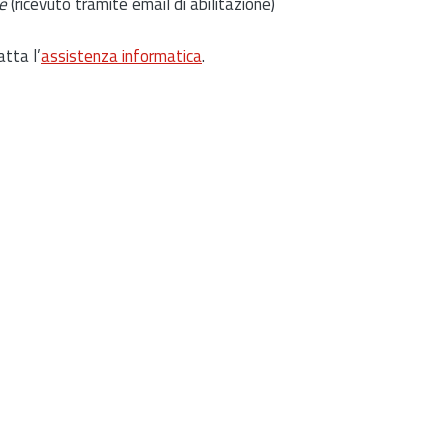
e
(ricevuto tramite email di abilitazione)
atta l’
assistenza informatica
.