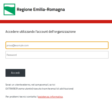
Accedere utilizzando l'account dell'organizzazione
Accedi
Se sei un utente esterno, nel campo email, scrivi
EXTRARER\
nome utente
(ricevuto tramite email di abilitazione)
Per problemi tecnici contatta l’
assistenza informatica
.