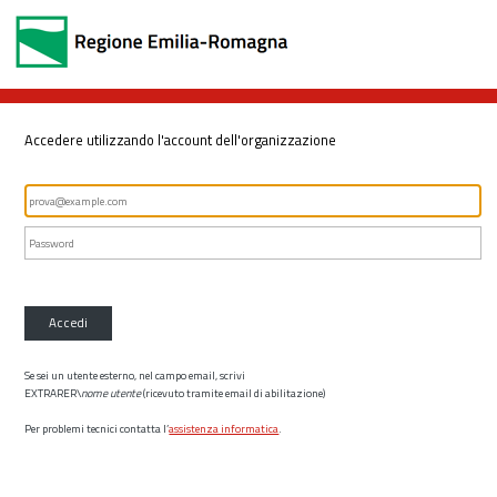
Accedere utilizzando l'account dell'organizzazione
Accedi
Se sei un utente esterno, nel campo email, scrivi
EXTRARER\
nome utente
(ricevuto tramite email di abilitazione)
Per problemi tecnici contatta l’
assistenza informatica
.