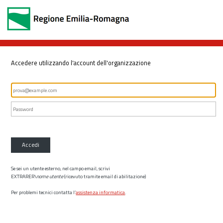
Accedere utilizzando l'account dell'organizzazione
Accedi
Se sei un utente esterno, nel campo email, scrivi
EXTRARER\
nome utente
(ricevuto tramite email di abilitazione)
Per problemi tecnici contatta l’
assistenza informatica
.