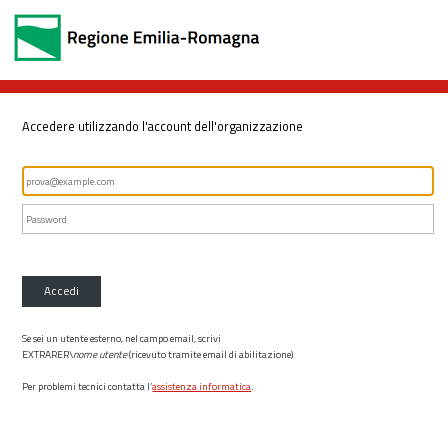
Accedere utilizzando l'account dell'organizzazione
Accedi
Se sei un utente esterno, nel campo email, scrivi
EXTRARER\
nome utente
(ricevuto tramite email di abilitazione)
Per problemi tecnici contatta l’
assistenza informatica
.