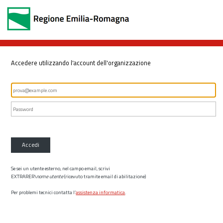
Accedere utilizzando l'account dell'organizzazione
Accedi
Se sei un utente esterno, nel campo email, scrivi
EXTRARER\
nome utente
(ricevuto tramite email di abilitazione)
Per problemi tecnici contatta l’
assistenza informatica
.