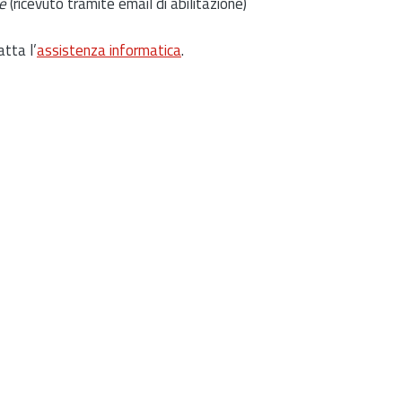
e
(ricevuto tramite email di abilitazione)
atta l’
assistenza informatica
.