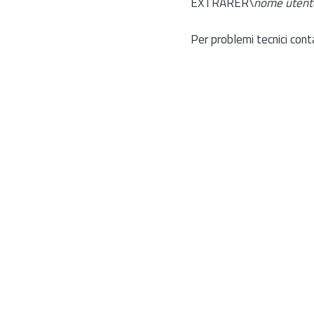
EXTRARER\
nome utent
Per problemi tecnici cont