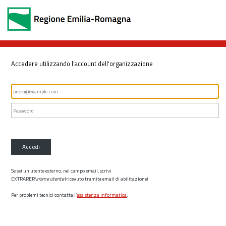
Accedere utilizzando l'account dell'organizzazione
Accedi
Se sei un utente esterno, nel campo email, scrivi
EXTRARER\
nome utente
(ricevuto tramite email di abilitazione)
Per problemi tecnici contatta l’
assistenza informatica
.