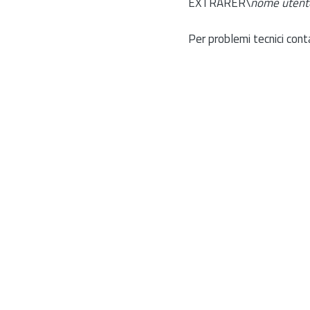
EXTRARER\
nome utent
Per problemi tecnici cont