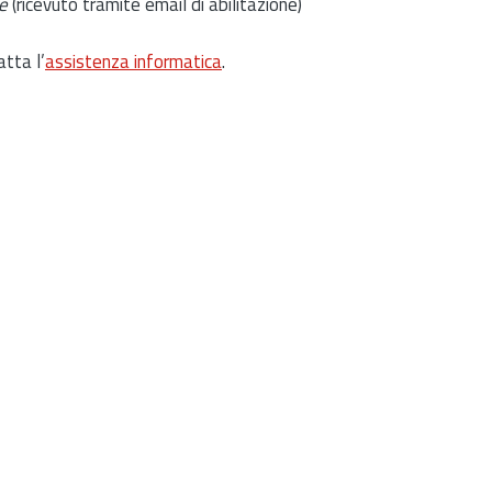
e
(ricevuto tramite email di abilitazione)
atta l’
assistenza informatica
.