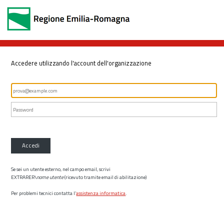
Accedere utilizzando l'account dell'organizzazione
Accedi
Se sei un utente esterno, nel campo email, scrivi
EXTRARER\
nome utente
(ricevuto tramite email di abilitazione)
Per problemi tecnici contatta l’
assistenza informatica
.