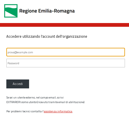
Accedere utilizzando l'account dell'organizzazione
Accedi
Se sei un utente esterno, nel campo email, scrivi
EXTRARER\
nome utente
(ricevuto tramite email di abilitazione)
Per problemi tecnici contatta l’
assistenza informatica
.