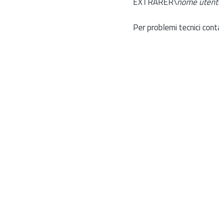
EXTRARER\
nome utent
Per problemi tecnici cont