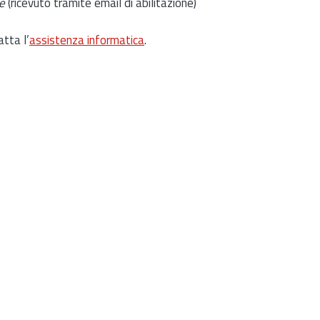
e
(ricevuto tramite email di abilitazione)
atta l’
assistenza informatica
.