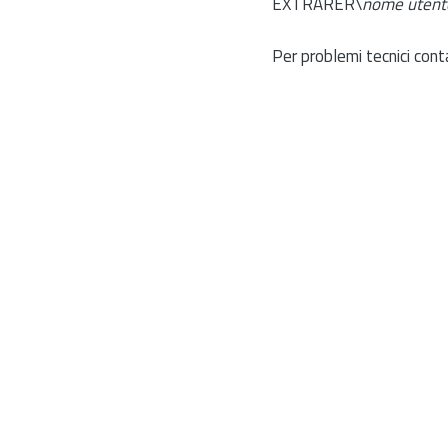
EXTRARER\
nome utent
Per problemi tecnici cont