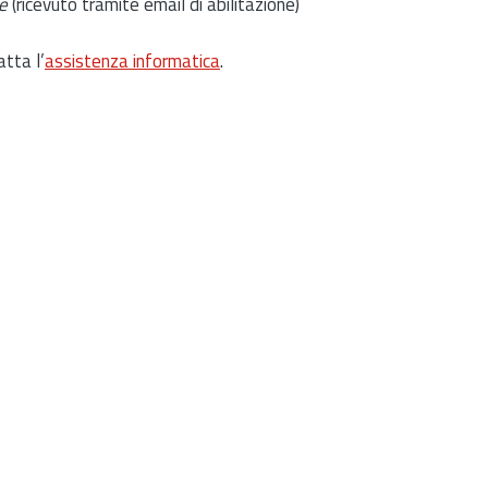
e
(ricevuto tramite email di abilitazione)
atta l’
assistenza informatica
.