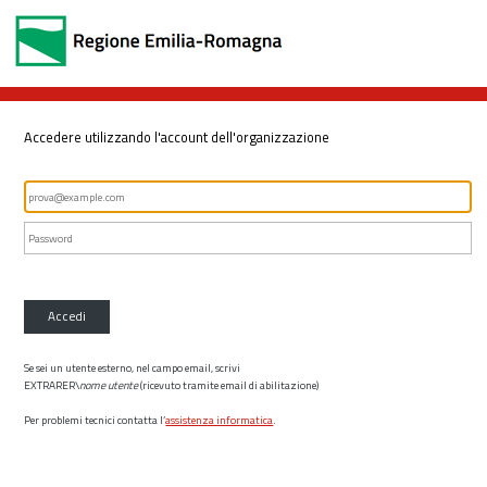
Accedere utilizzando l'account dell'organizzazione
Accedi
Se sei un utente esterno, nel campo email, scrivi
EXTRARER\
nome utente
(ricevuto tramite email di abilitazione)
Per problemi tecnici contatta l’
assistenza informatica
.