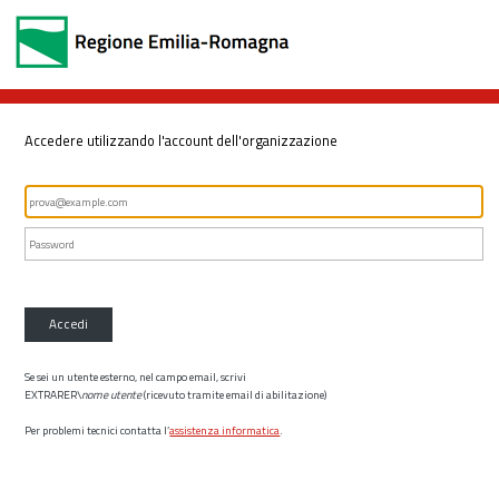
Accedere utilizzando l'account dell'organizzazione
Accedi
Se sei un utente esterno, nel campo email, scrivi
EXTRARER\
nome utente
(ricevuto tramite email di abilitazione)
Per problemi tecnici contatta l’
assistenza informatica
.