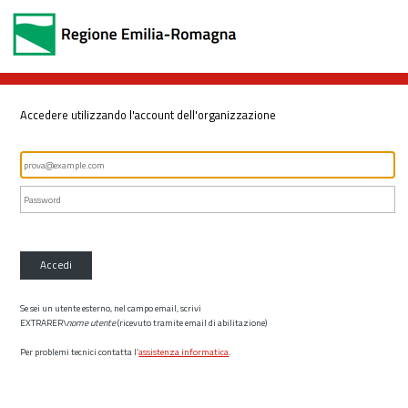
Accedere utilizzando l'account dell'organizzazione
Accedi
Se sei un utente esterno, nel campo email, scrivi
EXTRARER\
nome utente
(ricevuto tramite email di abilitazione)
Per problemi tecnici contatta l’
assistenza informatica
.