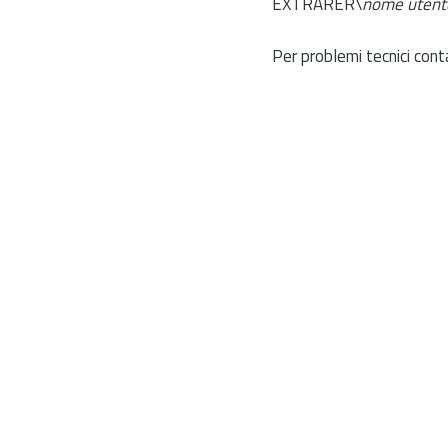
EXTRARER\
nome utent
Per problemi tecnici cont