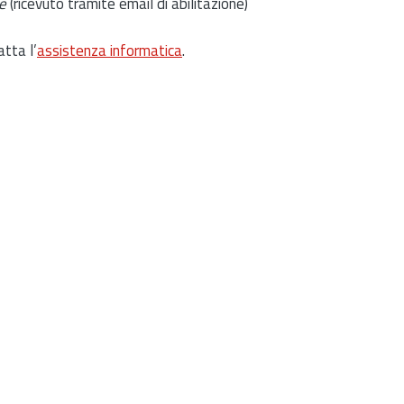
e
(ricevuto tramite email di abilitazione)
atta l’
assistenza informatica
.