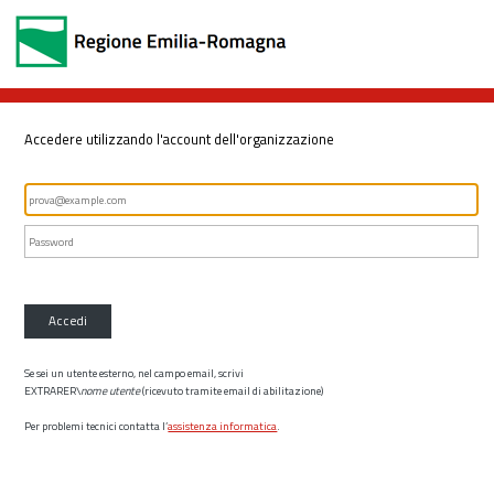
Accedere utilizzando l'account dell'organizzazione
Accedi
Se sei un utente esterno, nel campo email, scrivi
EXTRARER\
nome utente
(ricevuto tramite email di abilitazione)
Per problemi tecnici contatta l’
assistenza informatica
.