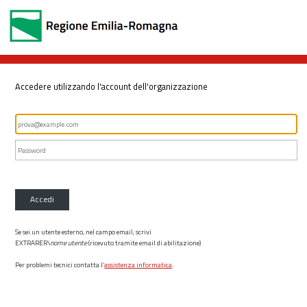
Accedere utilizzando l'account dell'organizzazione
Accedi
Se sei un utente esterno, nel campo email, scrivi
EXTRARER\
nome utente
(ricevuto tramite email di abilitazione)
Per problemi tecnici contatta l’
assistenza informatica
.