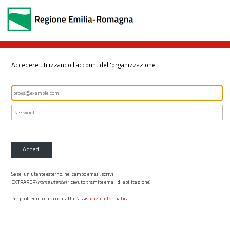
Accedere utilizzando l'account dell'organizzazione
Accedi
Se sei un utente esterno, nel campo email, scrivi
EXTRARER\
nome utente
(ricevuto tramite email di abilitazione)
Per problemi tecnici contatta l’
assistenza informatica
.