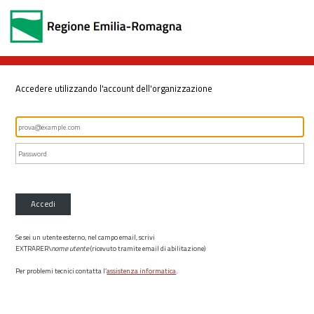
Accedere utilizzando l'account dell'organizzazione
Accedi
Se sei un utente esterno, nel campo email, scrivi
EXTRARER\
nome utente
(ricevuto tramite email di abilitazione)
Per problemi tecnici contatta l’
assistenza informatica
.