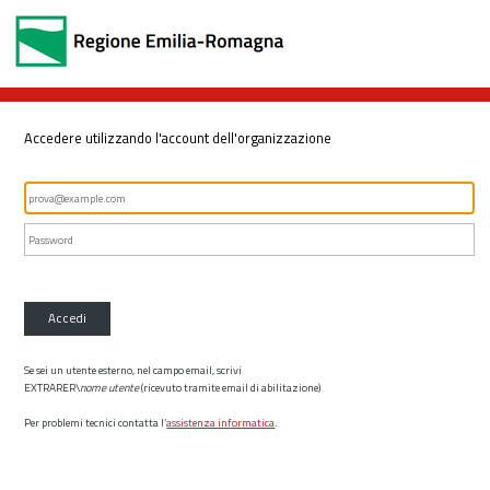
Accedere utilizzando l'account dell'organizzazione
Accedi
Se sei un utente esterno, nel campo email, scrivi
EXTRARER\
nome utente
(ricevuto tramite email di abilitazione)
Per problemi tecnici contatta l’
assistenza informatica
.