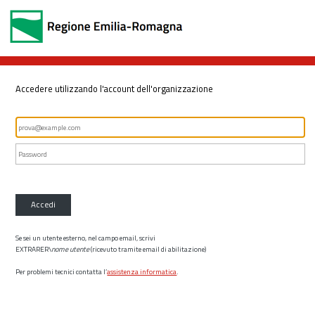
Accedere utilizzando l'account dell'organizzazione
Accedi
Se sei un utente esterno, nel campo email, scrivi
EXTRARER\
nome utente
(ricevuto tramite email di abilitazione)
Per problemi tecnici contatta l’
assistenza informatica
.