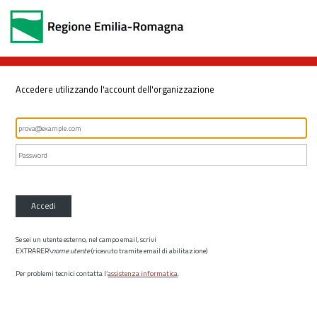
Accedere utilizzando l'account dell'organizzazione
Accedi
Se sei un utente esterno, nel campo email, scrivi
EXTRARER\
nome utente
(ricevuto tramite email di abilitazione)
Per problemi tecnici contatta l’
assistenza informatica
.