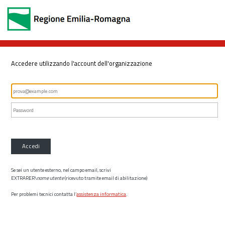
Accedere utilizzando l'account dell'organizzazione
Accedi
Se sei un utente esterno, nel campo email, scrivi
EXTRARER\
nome utente
(ricevuto tramite email di abilitazione)
Per problemi tecnici contatta l’
assistenza informatica
.