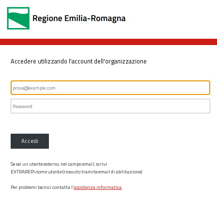
Accedere utilizzando l'account dell'organizzazione
Accedi
Se sei un utente esterno, nel campo email, scrivi
EXTRARER\
nome utente
(ricevuto tramite email di abilitazione)
Per problemi tecnici contatta l’
assistenza informatica
.