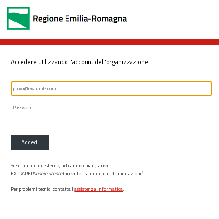
Accedere utilizzando l'account dell'organizzazione
Accedi
Se sei un utente esterno, nel campo email, scrivi
EXTRARER\
nome utente
(ricevuto tramite email di abilitazione)
Per problemi tecnici contatta l’
assistenza informatica
.