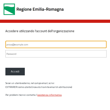
Accedere utilizzando l'account dell'organizzazione
Accedi
Se sei un utente esterno, nel campo email, scrivi
EXTRARER\
nome utente
(ricevuto tramite email di abilitazione)
Per problemi tecnici contatta l’
assistenza informatica
.