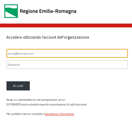
Accedere utilizzando l'account dell'organizzazione
Accedi
Se sei un utente esterno, nel campo email, scrivi
EXTRARER\
nome utente
(ricevuto tramite email di abilitazione)
Per problemi tecnici contatta l’
assistenza informatica
.