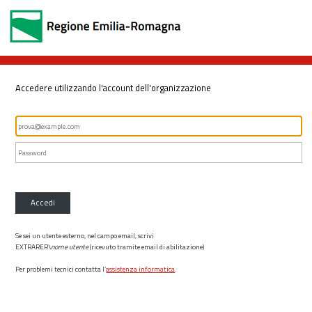
Accedere utilizzando l'account dell'organizzazione
Accedi
Se sei un utente esterno, nel campo email, scrivi
EXTRARER\
nome utente
(ricevuto tramite email di abilitazione)
Per problemi tecnici contatta l’
assistenza informatica
.