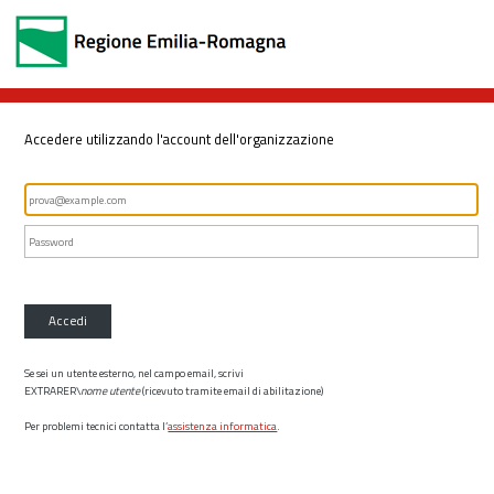
Accedere utilizzando l'account dell'organizzazione
Accedi
Se sei un utente esterno, nel campo email, scrivi
EXTRARER\
nome utente
(ricevuto tramite email di abilitazione)
Per problemi tecnici contatta l’
assistenza informatica
.