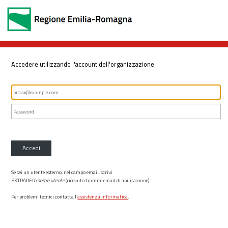
Accedere utilizzando l'account dell'organizzazione
Accedi
Se sei un utente esterno, nel campo email, scrivi
EXTRARER\
nome utente
(ricevuto tramite email di abilitazione)
Per problemi tecnici contatta l’
assistenza informatica
.