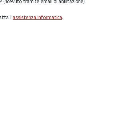
e
(ricevuto tramite email di abilitazione)
atta l’
assistenza informatica
.