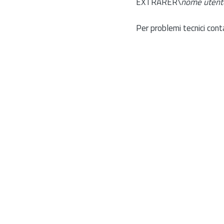
EXTRARER\
nome utent
Per problemi tecnici cont