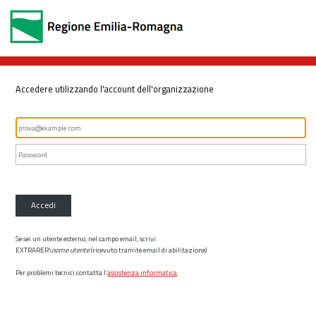
Accedere utilizzando l'account dell'organizzazione
Accedi
Se sei un utente esterno, nel campo email, scrivi
EXTRARER\
nome utente
(ricevuto tramite email di abilitazione)
Per problemi tecnici contatta l’
assistenza informatica
.