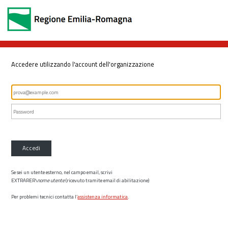
Accedere utilizzando l'account dell'organizzazione
Accedi
Se sei un utente esterno, nel campo email, scrivi
EXTRARER\
nome utente
(ricevuto tramite email di abilitazione)
Per problemi tecnici contatta l’
assistenza informatica
.