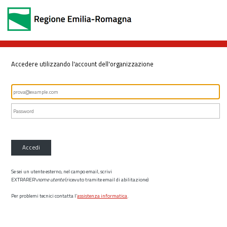
Accedere utilizzando l'account dell'organizzazione
Accedi
Se sei un utente esterno, nel campo email, scrivi
EXTRARER\
nome utente
(ricevuto tramite email di abilitazione)
Per problemi tecnici contatta l’
assistenza informatica
.