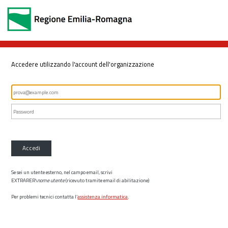
Accedere utilizzando l'account dell'organizzazione
Accedi
Se sei un utente esterno, nel campo email, scrivi
EXTRARER\
nome utente
(ricevuto tramite email di abilitazione)
Per problemi tecnici contatta l’
assistenza informatica
.