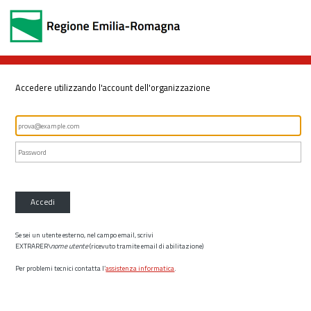
Accedere utilizzando l'account dell'organizzazione
Accedi
Se sei un utente esterno, nel campo email, scrivi
EXTRARER\
nome utente
(ricevuto tramite email di abilitazione)
Per problemi tecnici contatta l’
assistenza informatica
.