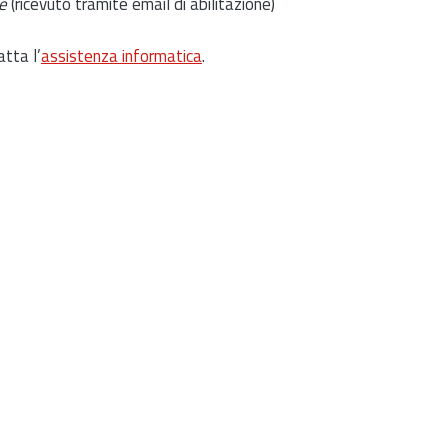
e
(ricevuto tramite email di abilitazione)
atta l’
assistenza informatica
.