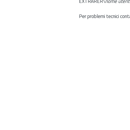
EXTRARER\
nome utent
Per problemi tecnici cont