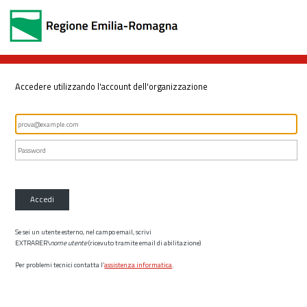
Accedere utilizzando l'account dell'organizzazione
Accedi
Se sei un utente esterno, nel campo email, scrivi
EXTRARER\
nome utente
(ricevuto tramite email di abilitazione)
Per problemi tecnici contatta l’
assistenza informatica
.