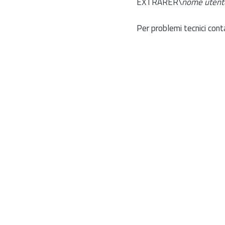
EXTRARER\
nome utent
Per problemi tecnici cont