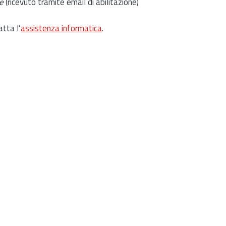
e
(ricevuto tramite email di abilitazione)
atta l’
assistenza informatica
.