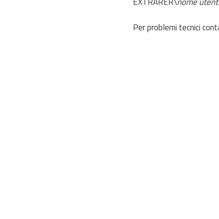
EXTRARER\
nome utent
Per problemi tecnici cont