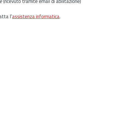
e
(ricevuto tramite email di abilitazione)
atta l’
assistenza informatica
.