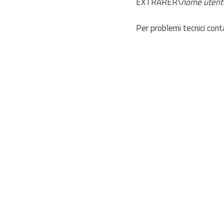
EXTRARER\
nome utent
Per problemi tecnici cont