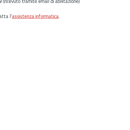
e
(ricevuto tramite email di abilitazione)
atta l’
assistenza informatica
.